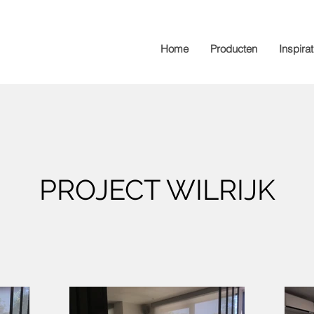
Home
Producten
Inspira
PROJECT WILRIJK